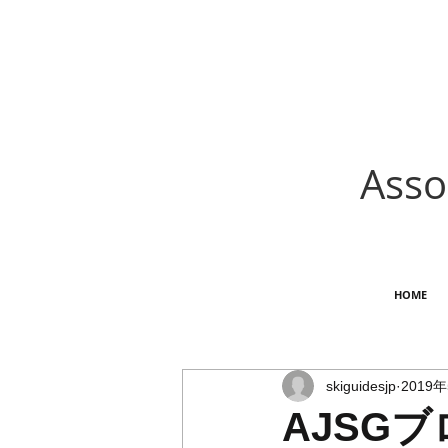
Asso
HOME
skiguidesjp
2019
AJSG